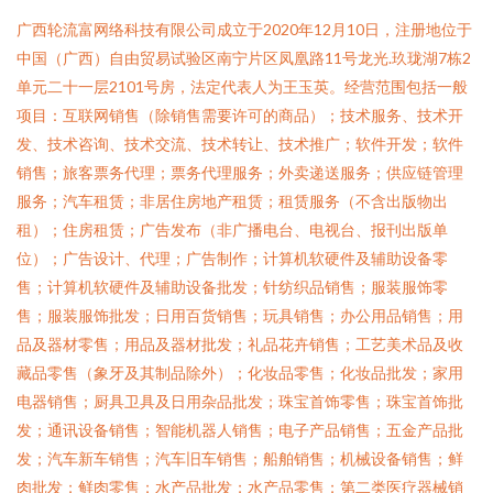
广西轮流富网络科技有限公司成立于2020年12月10日，注册地位于
中国（广西）自由贸易试验区南宁片区凤凰路11号龙光.玖珑湖7栋2
单元二十一层2101号房，法定代表人为王玉英。经营范围包括一般
项目：互联网销售（除销售需要许可的商品）；技术服务、技术开
发、技术咨询、技术交流、技术转让、技术推广；软件开发；软件
销售；旅客票务代理；票务代理服务；外卖递送服务；供应链管理
服务；汽车租赁；非居住房地产租赁；租赁服务（不含出版物出
租）；住房租赁；广告发布（非广播电台、电视台、报刊出版单
位）；广告设计、代理；广告制作；计算机软硬件及辅助设备零
售；计算机软硬件及辅助设备批发；针纺织品销售；服装服饰零
售；服装服饰批发；日用百货销售；玩具销售；办公用品销售；用
品及器材零售；用品及器材批发；礼品花卉销售；工艺美术品及收
藏品零售（象牙及其制品除外）；化妆品零售；化妆品批发；家用
电器销售；厨具卫具及日用杂品批发；珠宝首饰零售；珠宝首饰批
发；通讯设备销售；智能机器人销售；电子产品销售；五金产品批
发；汽车新车销售；汽车旧车销售；船舶销售；机械设备销售；鲜
肉批发；鲜肉零售；水产品批发；水产品零售；第二类医疗器械销