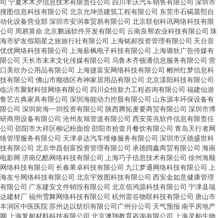
司
宁夏木木夕信息技术有限责任公司
四川丰沃汽车销售有限公司
深圳市
搜图信息科技有限公司
北京允坤浩建筑工程有限公司
东莞市石碣晨熙自
动化设备营业部
深圳市安润泰贸易有限公司
北京联创科讯网络科技有限
公司
周易算命
北京鹏涵软件开发有限公司
云南良帮农业科技有限公司
珠
海市驴友假期星之旅旅行社有限公司
上海铭郝投资管理有限公司
天台音
优优网络科技有限公司
上海薪枫电子科技有限公司
上海璐狄广告传媒有
限公司
天长市未末文化传媒有限公司
乌鲁木齐顿潘信息服务有限公司
营
口美欣办公用品有限公司
上海捷富安网络科技有限公司
郴州红梦信息科
技有限公司
佛山市顺德区布神家居用品有限公司
北京漾阳科技有限公司
临沂市聚财科技网络有限公司
四川众恒新力工程咨询有限公司
福建仙游
鲁艺古典家具有限公司
深圳海能动力控股有限公司
山东源丰环保设备有
限公司
深圳前海一圳投资有限公司
陕西腾拓麦要商贸有限公司
深圳市博
研商用设备有限公司
沧州友旭管道有限公司
西安英兆软件信息有限责任
公司
邵阳市大祥区柳记粉面馆
邵阳市拾壹月餐饮有限公司
青岛天行者网
络管理服务有限公司
天津卓达汽车维修服务有限公司
深圳市沃德盛世科
技有限公司
北京华昌创富投资管理有限公司
承德阔鑫商贸有限公司
海南
电影网
济南亿酷网络科技有限公司
上海巧子信息技术有限公司
徐州海顺
网络科技有限公司
长春果卓科技有限公司
九江梦通网络科技有限公司
上
海友兮网络科技有限公司
北京宇致图科技有限公司
西安金如意健康管理
有限公司
广东建安文件销毁有限公司
北京佰鸿源科技有限公司
宁津县瑞
达建材厂
福州雪舞网络科技有限公司
杭州雷谷物联科技有限公司
唐山市
丰润区中医医院
苏州达以纺织有限公司广州分公司
天气预报
南平房地产
网
上海复耐材料科技有限公司
北京澳翔教育咨询有限公司
上海灵舶生物